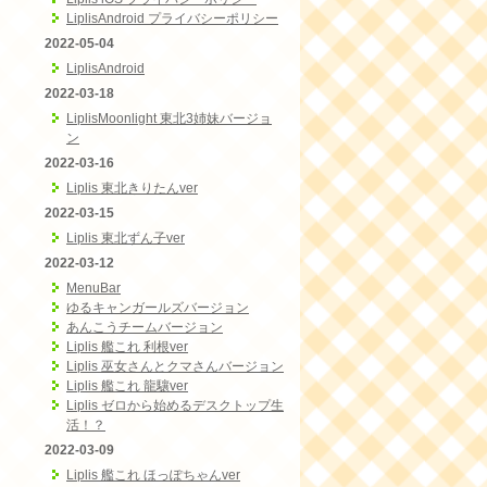
LiplisAndroid プライバシーポリシー
2022-05-04
LiplisAndroid
2022-03-18
LiplisMoonlight 東北3姉妹バージョ
ン
2022-03-16
Liplis 東北きりたんver
2022-03-15
Liplis 東北ずん子ver
2022-03-12
MenuBar
ゆるキャンガールズバージョン
あんこうチームバージョン
Liplis 艦これ 利根ver
Liplis 巫女さんとクマさんバージョン
Liplis 艦これ 龍驤ver
Liplis ゼロから始めるデスクトップ生
活！？
2022-03-09
Liplis 艦これ ほっぽちゃんver