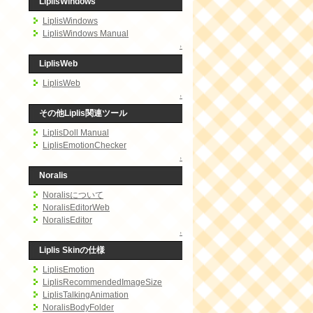
LiplisWindows
LiplisWindows
LiplisWindows Manual
↑
LiplisWeb
LiplisWeb
↑
その他Liplis関連ツール
LiplisDoll Manual
LiplisEmotionChecker
↑
Noralis
Noralisについて
NoralisEditorWeb
NoralisEditor
↑
Liplis Skinの仕様
LiplisEmotion
LiplisRecommendedImageSize
LiplisTalkingAnimation
NoralisBodyFolder