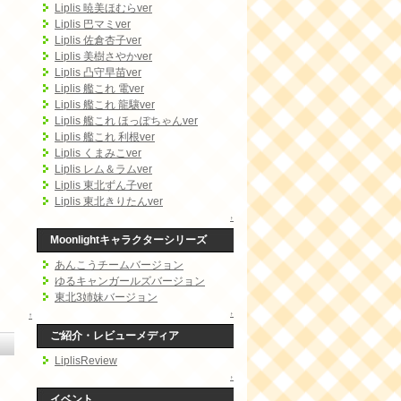
Liplis 暁美ほむらver
Liplis 巴マミver
Liplis 佐倉杏子ver
Liplis 美樹さやかver
Liplis 凸守早苗ver
Liplis 艦これ 電ver
Liplis 艦これ 龍驤ver
Liplis 艦これ ほっぽちゃんver
Liplis 艦これ 利根ver
Liplis くまみこver
Liplis レム＆ラムver
Liplis 東北ずん子ver
Liplis 東北きりたんver
↑
Moonlightキャラクターシリーズ
あんこうチームバージョン
ゆるキャンガールズバージョン
東北3姉妹バージョン
↑
↑
ご紹介・レビューメディア
LiplisReview
↑
イベント