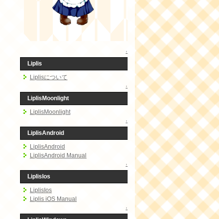
↑
Liplis
Liplisについて
↑
LiplisMoonlight
LiplisMoonlight
↑
LiplisAndroid
LiplisAndroid
LiplisAndroid Manual
↑
LiplisIos
LiplisIos
Liplis iOS Manual
↑