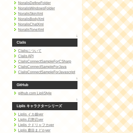
NoralisDefineFolder
NoralisWindowsFolder
NoralisSkinXml
NoralisBodyXml
NoralisChatXml
NoralisToneXml
↑
Clalis
Clalisについて
Clalis API
ClalisConnectSampleForCSharp
ClalisConnectSampleForJava
ClalisConnectSampleForJavascript
↑
GitHub
github.com LipliStyle
↑
Liplis キャラクターシリーズ
Liplis イカ娘ver
Liplis 忍野忍ver
Liplis クドリャフカver
Liplis 鹿目まどかver