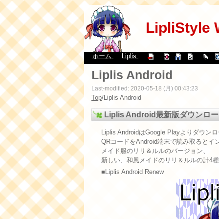
LipliStyle
ホーム
Liplis
Liplis Android
Last-modified: 2020-05-18 (月) 00:43:23
Top
/
Liplis Android
Liplis Android最新版ダウンロ
Liplis AndroidはGoogle Playより
QRコードをAndroid端末で読み取る
メイド服のリリ＆ルルのバージョン、
新しい、和風メイドのリリ＆ルルの計4
■Liplis Android Renew