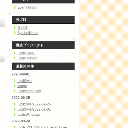
EventHistory
↑
↑
投げ銭
投げ銭
SymbolNode
↑
廃止プロジェクト
↑
Liplis Small
Liplis Metoro
最新の20件
2023-08-01
LipliStyle
Image
LiplisMoonlight
2022-09-25
LipliStyle/2022-09-25
LipliStyle/2022-01-01
LiplisWindows
2022-09-24
Liplis iOS プライバシーポリシー