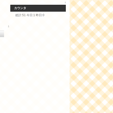
↑
カウンタ
総計:51 今日:1 昨日:0
↑