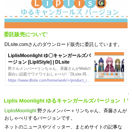
委託販売について
†
DLsite.comさんのダウンロード販売に委託しています。
LiplisMoonlight ゆ〇キャンガールズバ
ージョン [LipliStyle] | DLsite
野クルメンバー+リンちゃん、斉藤さんがWebの
面白い話題でワイワイおしゃべり!「DLsite 同
人」は同人誌・同人ゲーム・同人ボイス・ASM
https://www.dlsite.com/home/work/=/product_id/RJ274355.html
Rのダウンロードショップ。お気に入りの作品を
すぐダウンロードできてすぐ楽しめる！毎日更
↑
新しているのであなたが探している作品にきっ
Liplis Moonlight ゆるキャンガールズバージョン ！
†
と出会えます。国内最大級の二次元総合ダウン
ロードショップ「DLsite」！
LiplisMoonlight
野クルメンバー＋リンちゃん、斉藤さんが
おしゃべりするバージョンです。
ネットのニュースやツイッター、まとめサイトの記事な