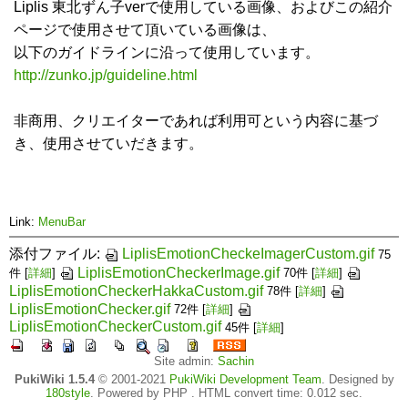
Liplis 東北ずん子verで使用している画像、およびこの紹介
ページで使用させて頂いている画像は、
以下のガイドラインに沿って使用しています。
http://zunko.jp/guideline.html
非商用、クリエイターであれば利用可という内容に基づ
き、使用させていだきます。
Link:
MenuBar
添付ファイル:
LiplisEmotionCheckeImagerCustom.gif
75
LiplisEmotionCheckerImage.gif
件
[
詳細
]
70件
[
詳細
]
LiplisEmotionCheckerHakkaCustom.gif
78件
[
詳細
]
LiplisEmotionChecker.gif
72件
[
詳細
]
LiplisEmotionCheckerCustom.gif
45件
[
詳細
]
Site admin:
Sachin
PukiWiki 1.5.4
© 2001-2021
PukiWiki Development Team
. Designed by
180style
. Powered by PHP . HTML convert time: 0.012 sec.