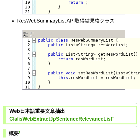
 19

|

return
 ;

 20
!
}

 21
!
ResWebSummaryList API取得結果格クラス
  1
-
public
class
 ResWebSummaryList {
  2

|

public
 List<String> resWordList;

  3

  4
-
public
 List<String> getResWordList()
  5

|

return
 resWordList;

  6
!
}

  7

  8
-
public
void
 setResWordList(List<Stri
  9

|

this
.resWordList = resWordList;

 10
!
 11
!
}
↑
Web日本語重要文章抽出
†
ClalisWebExtractJpSentenceRelevanceList
↑
†
概要