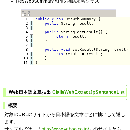
ResWebSummary API取得結果格クラス
  1
-
public
class
 ResWebSummary {
  2

|

public
 String result;

  3

  4
-
public
 String getResult() {
  5

|

return
 result;

  6
!
}

  7

  8
-
public
void
 setResult(String result)
  9

|

this
.result = result;

 10
!
 11
!
}
↑
†
Web日本語文章抽出
ClalisWebExtractJpSentenceList
↑
†
概要
対象のURLのサイトから日本語を文章ごとに抽出して返し
ます。
サンプルでは、「
http://www.yahoo.co.jp/
」のサイトから