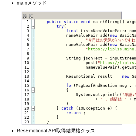
mainメソッド
  1
-
public
static
void
 main(String[] arg
  2
-
try
{
  3

|

final
 List<NameValuePair> na
  4

|

            nameValuePair.add(
new
 BasicN
  5

|

"今日はお天気がいいですね
  6

|

            nameValuePair.add(
new
 BasicN
  7

|

"
https://liplis.mine
  8

|

  9

|

            String jsonText = inputStreem
 10

|

                    post(
"
https://liplis
 11

|

                    nameValuePair).getEnt
 12

|

 13

|

            ResEmotional result =  
new
 G
 14

|

 15

for
(MsgLeafAndEmotion msg : r
 16
-
            {
 17

|

                System.out.println(
"単語:
 18

|

                        + 
" , 感情値:"
 + m
 19
!
}

 20
-
} 
catch
 (IOException e) {
 21

|

return
 ;

 22
!
}

 23
!
}
ResEmotional API取得結果格クラス