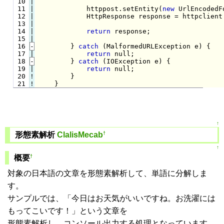
 10

|

 11

|

            httppost.setEntity(
new
 UrlEncodedF
 12

|

            HttpResponse response = httpclient.
 13

|

 14

|

return
 response;

 15

 16
-
} 
catch
 (MalformedURLException e) {
 17

return
 null;

 18
-
} 
catch
 (IOException e) {
 19

|

return
 null;

 20
!
}

 21
!
}
↑
†
形態素解析
ClalisMecab
↑
†
概要
対象の日本語の文章を形態素解析して、単語に分解しま
す。
サンプルでは、「今日はお天気がいいですね。お洗濯には
もってこいです！」という文章を
形態素解析し、コンソール出力する処理となっています。