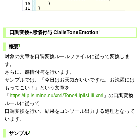
 10
!
 11
!
}
↑
†
口調変換+感情付与 ClalisToneEmotion
↑
†
概要
対象の文章を口調変換ルールファイルに従って変換しま
す。
さらに、感情付与を行います。
サンプルでは、「今日はお天気がいいですね。お洗濯には
もってこい！」という文章を
「
https://liplis.mine.nu/xml/Tone/LiplisLili.xml
」の口調変換
ルールに従って
口調変換を行い、結果をコンソール出力する処理となって
います。
↑
†
サンプル