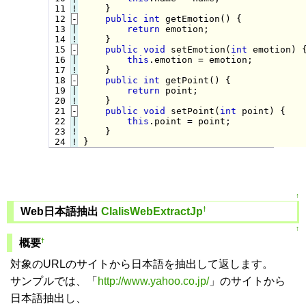
 11
!
}

 12
-
public
int
 getEmotion() {
 13

|

return
 emotion;

 14
!
}

 15
-
public
void
 setEmotion(
int
 emotion) 
 16

|

this
.emotion = emotion;

 17
!
}

 18
-
public
int
 getPoint() {
 19

|

return
 point;

 20
!
}

 21
-
public
void
 setPoint(
int
 point) {
 22

|

this
.point = point;

 23
!
 24
!
}
↑
†
Web日本語抽出
ClalisWebExtractJp
↑
†
概要
対象のURLのサイトから日本語を抽出して返します。
サンプルでは、「
http://www.yahoo.co.jp/
」のサイトから
日本語抽出し、