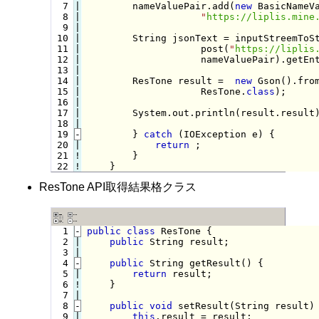
  7

|

        nameValuePair.add(
new
 BasicNameV
  8

|

"
https://liplis.mine
  9

|

 10

|

        String jsonText = inputStreemToSt
 11

|

                    post(
"
https://liplis
 12

|

                    nameValuePair).getEnt
 13

|

 14

|

        ResTone result =  
new
 Gson().from
 15

|

                    ResTone.
class
);

 16

|

 17

|

        System.out.println(result.result)
 18

 19
-
} 
catch
 (IOException e) {
 20

|

return
 ;

 21
!
}

 22
!
}
ResTone API取得結果格クラス
  1
-
public
class
 ResTone {
  2

|

public
 String result;

  3

  4
-
public
 String getResult() {
  5

|

return
 result;

  6
!
}

  7

  8
-
public
void
 setResult(String result)
  9

|

this
.result = result;
