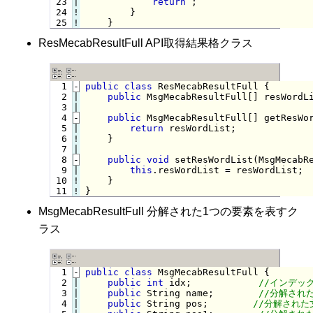
 23

|

return
 ;

 24
!
}

 25
!
}
ResMecabResultFull API取得結果格クラス
  1
-
public
class
 ResMecabResultFull {
  2

|

public
 MsgMecabResultFull[] resWordLi
  3

  4
-
public
 MsgMecabResultFull[] getResWo
  5

|

return
 resWordList;

  6
!
}

  7

  8
-
public
void
 setResWordList(MsgMecabR
  9

|

this
.resWordList = resWordList;

 10
!
 11
!
}
MsgMecabResultFull 分解された1つの要素を表すク
ラス
  1
-
public
class
 MsgMecabResultFull {
  2

|

public
int
 idx;            
  3

|

public
 String name;        
  4

|

public
 String pos;        