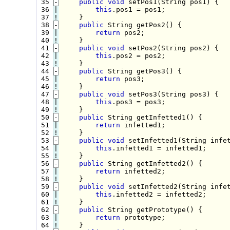
 35
-
public
void
 setPos1(String pos1) {
 36

|

this
.pos1 = pos1;

 37
!
}

 38
-
public
 String getPos2() {
 39

|

return
 pos2;

 40
!
}

 41
-
public
void
 setPos2(String pos2) {
 42

|

this
.pos2 = pos2;

 43
!
}

 44
-
public
 String getPos3() {
 45

|

return
 pos3;

 46
!
}

 47
-
public
void
 setPos3(String pos3) {
 48

|

this
.pos3 = pos3;

 49
!
}

 50
-
public
 String getInfetted1() {
 51

|

return
 infetted1;

 52
!
}

 53
-
public
void
 setInfetted1(String infe
 54

|

this
.infetted1 = infetted1;

 55
!
}

 56
-
public
 String getInfetted2() {
 57

|

return
 infetted2;

 58
!
}

 59
-
public
void
 setInfetted2(String infe
 60

|

this
.infetted2 = infetted2;

 61
!
}

 62
-
public
 String getPrototype() {
 63

|

return
 prototype;

 64
!
}
