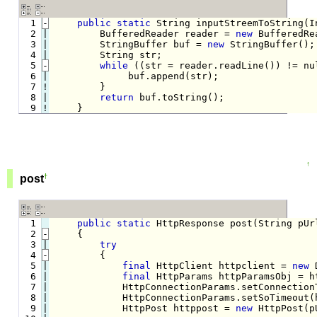
  1
-
public
static
 String inputStreemToString(I
  2

|

        BufferedReader reader = 
new
 BufferedRe
  3

|

        StringBuffer buf = 
new
 StringBuffer();

  4

        String str;

  5
-
while
 ((str = reader.readLine()) != nu
  6

|

             buf.append(str);

  7
!
}

  8

|

return
 buf.toString();

  9
!
}
↑
†
post
  1

public
static
 HttpResponse post(String pUr
  2
-
    {
  3

try
  4
-
        {
  5

|

final
 HttpClient httpclient = 
new
 
  6

|

final
 HttpParams httpParamsObj = ht
  7

|

            HttpConnectionParams.setConnectionT
  8

|

            HttpConnectionParams.setSoTimeout(h
  9

|

            HttpPost httppost = 
new
 HttpPost(pU