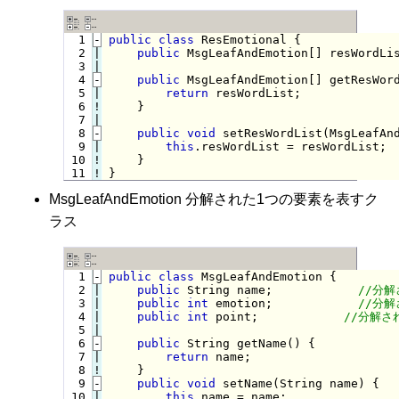
  1
-
public
class
 ResEmotional {
  2

|

public
 MsgLeafAndEmotion[] resWordLis
  3

  4
-
public
 MsgLeafAndEmotion[] getResWor
  5

|

return
 resWordList;

  6
!
}

  7

  8
-
public
void
 setResWordList(MsgLeafAn
  9

|

this
.resWordList = resWordList;

 10
!
 11
!
}
MsgLeafAndEmotion 分解された1つの要素を表すク
ラス
  1
-
public
class
 MsgLeafAndEmotion {
  2

|

public
 String name;            
  3

|

public
int
 emotion;            
  4

|

public
int
 point;            
  5

  6
-
public
 String getName() {
  7

|

return
 name;

  8
!
}

  9
-
public
void
 setName(String name) {
 10

|

this
.name = name;
