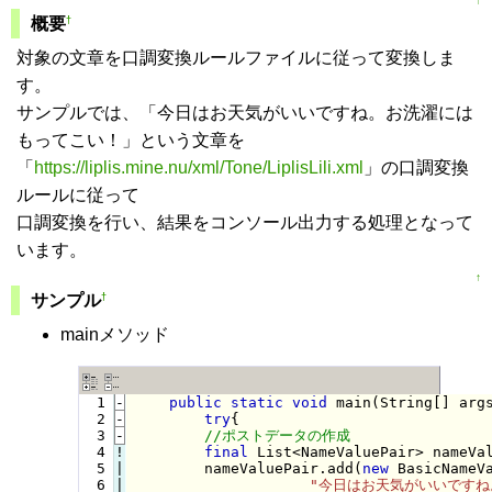
↑
†
概要
対象の文章を口調変換ルールファイルに従って変換しま
す。
サンプルでは、「今日はお天気がいいですね。お洗濯には
もってこい！」という文章を
「
https://liplis.mine.nu/xml/Tone/LiplisLili.xml
」の口調変換
ルールに従って
口調変換を行い、結果をコンソール出力する処理となって
います。
↑
†
サンプル
mainメソッド
  1
-
public
static
void
 main(String[] arg
  2
-
try
{
  3
-
  4
!
final
 List<NameValuePair> nameVa
  5

|

        nameValuePair.add(
new
 BasicNameV
  6

|

"今日はお天気がいいですね