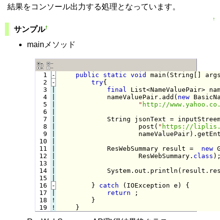
結果をコンソール出力する処理となっています。
↑
†
サンプル
mainメソッド
  1
-
public
static
void
 main(String[] arg
  2
-
try
{
  3

|

final
 List<NameValuePair> na
  4

|

            nameValuePair.add(
new
 BasicN
  5

|

"
http://www.yahoo.co
  6

|

  7

|

            String jsonText = inputStreem
  8

|

                    post(
"
https://liplis
  9

|

                    nameValuePair).getEnt
 10

|

 11

|

            ResWebSummary result =  
new
 
 12

|

                    ResWebSummary.
class
);
 13

|

 14

|

            System.out.println(result.res
 15

 16
-
} 
catch
 (IOException e) {
 17

|

return
 ;

 18
!
}

 19
!
}