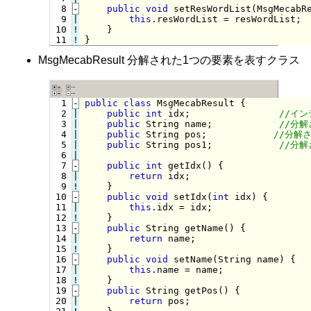
  8
-
public
void
 setResWordList(MsgMecabR
  9

|

this
.resWordList = resWordList;

 10
!
 11
!
}
MsgMecabResult 分解された1つの要素を表すクラス
  1
-
public
class
 MsgMecabResult {
  2

|

public
int
 idx;                
  3

|

public
 String name;            
  4

|

public
 String pos;            
  5

|

public
 String pos1;            
  6

  7
-
public
int
 getIdx() {
  8

|

return
 idx;

  9
!
}

 10
-
public
void
 setIdx(
int
 idx) {
 11

|

this
.idx = idx;

 12
!
}

 13
-
public
 String getName() {
 14

|

return
 name;

 15
!
}

 16
-
public
void
 setName(String name) {
 17

|

this
.name = name;

 18
!
}

 19
-
public
 String getPos() {
 20

|

return
 pos;
