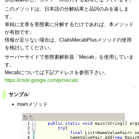
このメソッドは、日本語の分解結果と品詞のみを返しま
す。
単純に文章を形態素に分解するだけであれば、本メソッド
が有効です。
情報が足りない場合は、ClalisMecabPlusメソッドの使用
を検討してください。
サーバーサイドで形態素解析器「Mecab」を使用していま
す。
Mecabについては下記アドレスを参照下さい。
https://code.google.com/p/mecab/
↑
†
サンプル
mainメソッド
  1
-
public
static
void
 main(String[] arg
  2
-
try
{
  3

|

final
 List<NameValuePair> n
  4

|

             nameValuePair.add(
new
 Basic