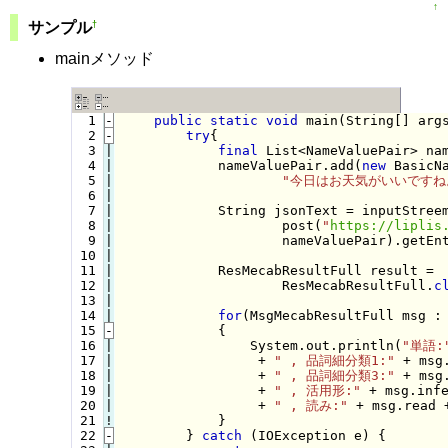
↑
†
サンプル
mainメソッド
  1
-
public
static
void
 main(String[] arg
  2
-
try
{
  3

|

final
 List<NameValuePair> na
  4

|

            nameValuePair.add(
new
 BasicN
  5

|

"今日はお天気がいいですね
  6

|

  7

|

            String jsonText = inputStreem
  8

|

                    post(
"
https://liplis
  9

|

                    nameValuePair).getEnt
 10

|

 11

|

            ResMecabResultFull result = 
 12

|

                    ResMecabResultFull.
c
 13

|

 14

for
(MsgMecabResultFull msg : 
 15
-
            {
 16

|

                System.out.println(
"単語:
 17

|

                 + 
" , 品詞細分類1:"
 + msg
 18

|

                 + 
" , 品詞細分類3:"
 + msg
 19

|

                 + 
" , 活用形:"
 + msg.inf
 20

|

                 + 
" , 読み:"
 + msg.read 
 21
!
}

 22
-
} 
catch
 (IOException e) {