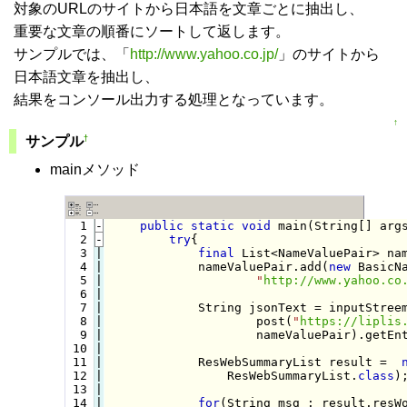
対象のURLのサイトから日本語を文章ごとに抽出し、
重要な文章の順番にソートして返します。
サンプルでは、「
http://www.yahoo.co.jp/
」のサイトから
日本語文章を抽出し、
結果をコンソール出力する処理となっています。
↑
†
サンプル
mainメソッド
  1
-
public
static
void
 main(String[] arg
  2
-
try
{
  3

|

final
 List<NameValuePair> na
  4

|

            nameValuePair.add(
new
 BasicN
  5

|

"
http://www.yahoo.co
  6

|

  7

|

            String jsonText = inputStreem
  8

|

                    post(
"
https://liplis
  9

|

                    nameValuePair).getEnt
 10

|

 11

|

            ResWebSummaryList result =  
 12

|

                ResWebSummaryList.
class
);
 13

|

 14

for
(String msg : result.resWo