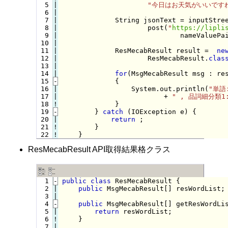
  5

|

"今日はお天気がいいです
  6

|

  7

|

             String jsonText = inputStree
  8

|

                     post(
"
https://lipli
  9

|

                             nameValuePai
 10

|

 11

|

             ResMecabResult result =  
ne
 12

|

                     ResMecabResult.
clas
 13

|

 14

for
(MsgMecabResult msg : res
 15
-
             {
 16

|

                 System.out.println(
"単語
 17

|

                         + 
" , 品詞細分類1
 18
!
}

 19
-
} 
catch
 (IOException e) {
 20

|

return
 ;

 21
!
}

 22
!
}
ResMecabResult API取得結果格クラス
  1
-
public
class
 ResMecabResult {
  2

|

public
 MsgMecabResult[] resWordList;

  3

  4
-
public
 MsgMecabResult[] getResWordLi
  5

|

return
 resWordList;

  6
!
}

  7
