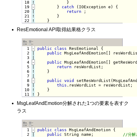
 18
!
}

 19
-
} 
catch
 (IOException e) {
 20

|

return
 ;

 21
!
}

 22
!
}
ResEmotional API取得結果格クラス
  1
-
public
class
 ResEmotional {
  2

|

public
 MsgLeafAndEmotion[] resWordLis
  3

  4
-
public
 MsgLeafAndEmotion[] getResWor
  5

|

return
 resWordList;

  6
!
}

  7

  8
-
public
void
 setResWordList(MsgLeafAn
  9

|

this
.resWordList = resWordList;

 10
!
 11
!
}
MsgLeafAndEmotion分解された1つの要素を表すク
ラス
  1
-
public
class
 MsgLeafAndEmotion {
  2

|

public
 String name;            