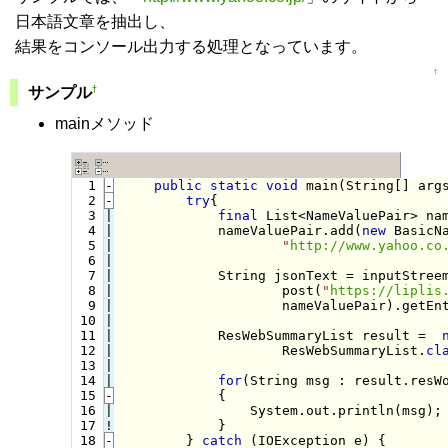
日本語文章を抽出し、
結果をコンソール出力する処理となっています。
↑
†
サンプル
mainメソッド
  1
-
public
static
void
 main(String[] arg
  2
-
try
{
  3

|

final
 List<NameValuePair> na
  4

|

            nameValuePair.add(
new
 BasicN
  5

|

"
http://www.yahoo.co
  6

|

  7

|

            String jsonText = inputStreem
  8

|

                    post(
"
https://liplis
  9

|

                    nameValuePair).getEnt
 10

|

 11

|

            ResWebSummaryList result =  
 12

|

                    ResWebSummaryList.
cl
 13

|

 14

for
(String msg : result.resWo
 15
-
            {
 16

|

                System.out.println(msg);

 17
!
}

 18
-
} 
catch
 (IOException e) {