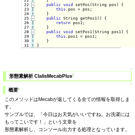
 21
!
}

 22
-
public
void
 setPos(String pos) {
 23

|

this
.pos = pos;

 24
!
}

 25
-
public
 String getPos1() {
 26

|

return
 pos1;

 27
!
}

 28
-
public
void
 setPos1(String pos1) {
 29

|

this
.pos1 = pos1;

 30
!
 31
!
}
↑
†
形態素解析 ClalisMecabPlus
↑
†
概要
このメソッドはMecabが返してくる全ての情報を取得しま
す。
サンプルでは、「今日はお天気がいいですね。お洗濯には
もってこいです！」という文章を
形態素解析し、コンソール出力する処理となっています。