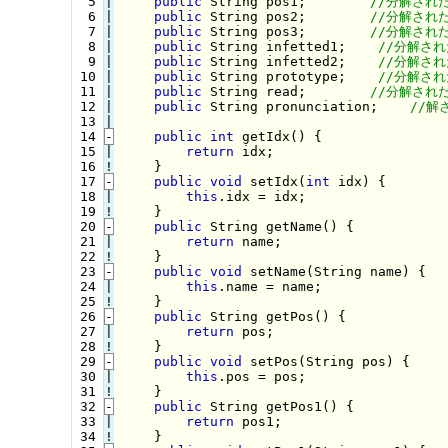
  5

|

public
 String pos1;        
  6

|

public
 String pos2;        
  7

|

public
 String pos3;        
  8

|

public
 String infetted1;    
  9

|

public
 String infetted2;    
 10

|

public
 String prototype;    
 11

|

public
 String read;        
 12

|

public
 String pronunciation;    
 13

 14
-
public
int
 getIdx() {
 15

|

return
 idx;

 16
!
}

 17
-
public
void
 setIdx(
int
 idx) {
 18

|

this
.idx = idx;

 19
!
}

 20
-
public
 String getName() {
 21

|

return
 name;

 22
!
}

 23
-
public
void
 setName(String name) {
 24

|

this
.name = name;

 25
!
}

 26
-
public
 String getPos() {
 27

|

return
 pos;

 28
!
}

 29
-
public
void
 setPos(String pos) {
 30

|

this
.pos = pos;

 31
!
}

 32
-
public
 String getPos1() {
 33

|

return
 pos1;

 34
!
}
