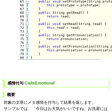
 65
-
public
void
 setPrototype(String prot
 66

|

this
.prototype = prototype;

 67
!
}

 68
-
public
 String getRead() {
 69

|

return
 read;

 70
!
}

 71
-
public
void
 setRead(String read) {
 72

|

this
.read = read;

 73
!
}

 74
-
public
 String getPronunciation() {
 75

|

return
 pronunciation;

 76
!
}

 77
-
public
void
 setPronunciation(String 
 78

|

this
.pronunciation = pronunciatio
 79
!
 80
!
}
↑
†
感情付与
ClalisEmotional
↑
†
概要
対象の文章にメタ感情を付与して結果を返します。
サンプルでは、「今日はお天気がいいですね。お洗濯には