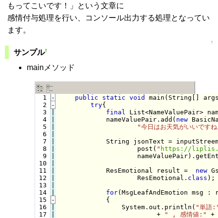
もってこいです！」という文章に
感情付与処理を行い、コンソール出力する処理となってい
ます。
↑
†
サンプル
mainメソッド
  1
-
public
static
void
 main(String[] arg
  2
-
try
{
  3

|

final
 List<NameValuePair> na
  4

|

            nameValuePair.add(
new
 BasicN
  5

|

"今日はお天気がいいですね
  6

|

  7

|

            String jsonText = inputStreem
  8

|

                    post(
"
https://liplis
  9

|

                    nameValuePair).getEnt
 10

|

 11

|

            ResEmotional result =  
new
 G
 12

|

                    ResEmotional.
class
);

 13

|

 14

for
(MsgLeafAndEmotion msg : r
 15
-
            {
 16

|

                System.out.println(
"単語:
 17

|

                         + 
" , 感情値:"
 + 