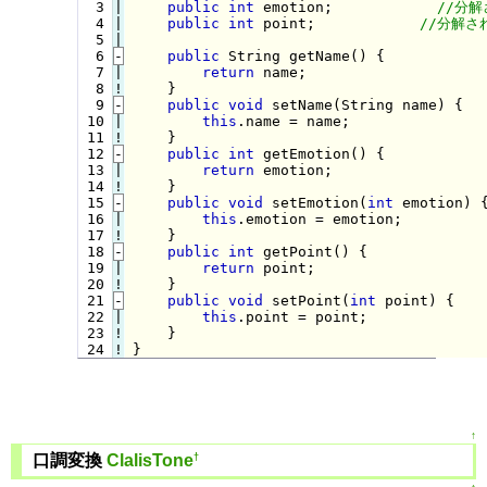
  3

|

public
int
 emotion;            
  4

|

public
int
 point;            
  5

  6
-
public
 String getName() {
  7

|

return
 name;

  8
!
}

  9
-
public
void
 setName(String name) {
 10

|

this
.name = name;

 11
!
}

 12
-
public
int
 getEmotion() {
 13

|

return
 emotion;

 14
!
}

 15
-
public
void
 setEmotion(
int
 emotion) 
 16

|

this
.emotion = emotion;

 17
!
}

 18
-
public
int
 getPoint() {
 19

|

return
 point;

 20
!
}

 21
-
public
void
 setPoint(
int
 point) {
 22

|

this
.point = point;

 23
!
 24
!
}
↑
†
口調変換
ClalisTone