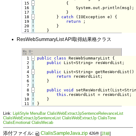
 15
-
            {
 16

|

                System.out.println(msg);

 17
!
}

 18
-
} 
catch
 (IOException e) {
 19

|

return
 ;

 20
!
}

 21
!
}
ResWebSummaryList API取得結果格クラス
  1
-
public
class
 ResWebSummaryList {
  2

|

public
 List<String> resWordList;

  3

  4
-
public
 List<String> getResWordList()
  5

|

return
 resWordList;

  6
!
}

  7

  8
-
public
void
 setResWordList(List<Stri
  9

|

this
.resWordList = resWordList;

 10
!
 11
!
}
Link:
LipliStyle
MenuBar
ClalisWebExtractJpSentenceRelevanceList
ClalisWebExtractJpSentenceList
ClalisWebExtractJp
ClalisTone
ClalisEmotional
ClalisMecab
添付ファイル:
ClalisSampleJava.zip
426件
[
詳細
]