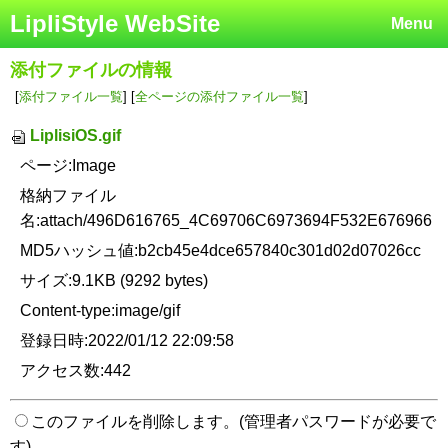
LipliStyle WebSite
Menu
添付ファイルの情報
[
添付ファイル一覧
] [
全ページの添付ファイル一覧
]
LiplisiOS.gif
ページ:Image
格納ファイル
名:attach/496D616765_4C69706C6973694F532E676966
MD5ハッシュ値:b2cb45e4dce657840c301d02d07026cc
サイズ:9.1KB (9292 bytes)
Content-type:image/gif
登録日時:2022/01/12 22:09:58
アクセス数:442
このファイルを削除します。(管理者パスワードが必要で
す)