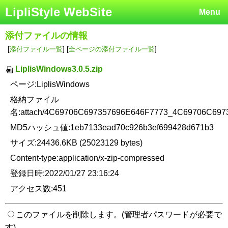
LipliStyle WebSite
Menu
添付ファイルの情報
[
添付ファイル一覧
] [
全ページの添付ファイル一覧
]
LiplisWindows3.0.5.zip
ページ:LiplisWindows
格納ファイル
名:attach/4C69706C697357696E646F7773_4C69706C69
MD5ハッシュ値:1eb7133ead70c926b3ef699428d671b3
サイズ:24436.6KB (25023129 bytes)
Content-type:application/x-zip-compressed
登録日時:2022/01/27 23:16:24
アクセス数:451
このファイルを削除します。(管理者パスワードが必要で
す)