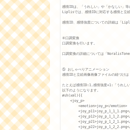
感情IDは、「うれしい」や「かなしい」等
Liplisでは、感情IDに対応する感情と
感情ID、感情強度についての詳細は「Lipli
④口調変換

口調変換を行います。

口調変換の詳細については「NoralisTon
⑤ おしゃべりアニメーション

感情IDと立絵画像画像ファイルの紐づけは「b
たとえば感情ID:1,感情強度+1:「うれ
以下のようになります。

#sh(xml){{

    <joy_p>

        <emotion>joy_p</emotion>

        <joy_p11>joy_p_1_1_1.png</
        <joy_p12>joy_p_1_1_2.png</
        <joy_p21>joy_p_1_2_1.png</
        <joy_p22>joy_p_1_2_2.png</