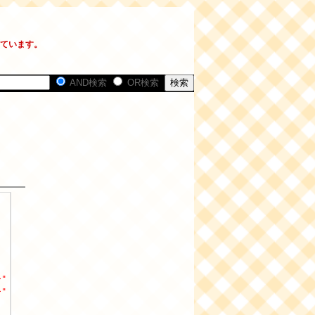
しています。
AND検索
OR検索
ー" />
ー" />