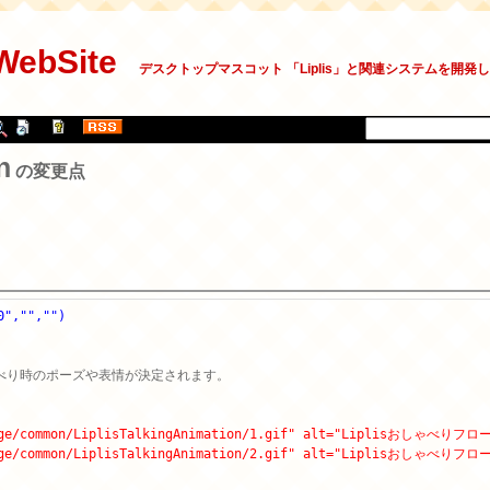
 WebSite
デスクトップマスコット 「Liplis」と関連システムを開発
n
の変更点
0","","")


mage/common/LiplisTalkingAnimation/1.gif" alt="Liplisおしゃべりフロ
mage/common/LiplisTalkingAnimation/2.gif" alt="Liplisおしゃべりフロ