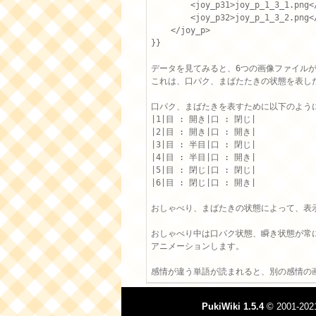
        <joy_p31>joy_p_1_3_1.png</
        <joy_p32>joy_p_1_3_2.png</
    </joy_p>

}}

データを見てみると、6つの画像ファイルが
これは、口パク、まばたたきの状態を表した
口パク、まばたきを表すために以下のように
|1|目 : 開き|口 : 閉じ|

|2|目 : 開き|口 : 開き|

|3|目 : 半目|口 : 閉じ|

|4|目 : 半目|口 : 開き|

|5|目 : 閉じ|口 : 閉じ|

|6|目 : 閉じ|口 : 開き|

おしゃべり、まばたきの状態によって、表示
おしゃべり中は口パク状態、瞬き状態が常に
アニメーションします。

PukiWiki 1.5.4
© 2001-20