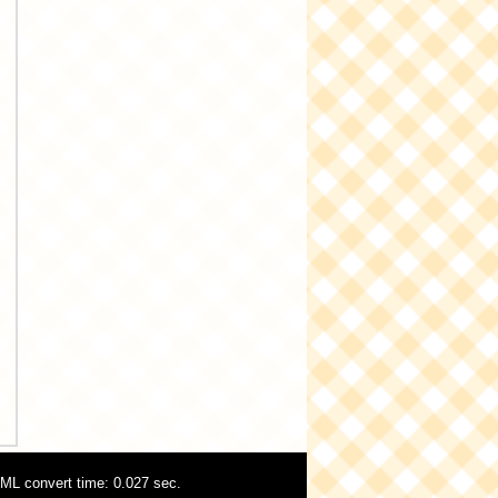
ML convert time: 0.027 sec.