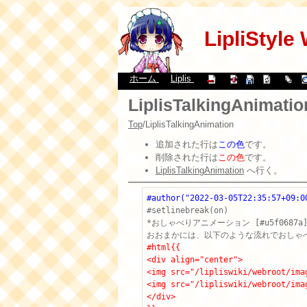
LipliStyle
ホーム
Liplis
LiplisTalkingAnimatio
Top
/
LiplisTalkingAnimation
追加された行は
この色
です。
削除された行は
この色
です。
LiplisTalkingAnimation
へ行く。
#author("2022-03-05T22:35:57+09:0
#setlinebreak(on)

*おしゃべりアニメーション [#u5f0687a]
#html{{
<div align="center">
<img src="/lipliswiki/webroot/i
<img src="/lipliswiki/webroot/i
</div>