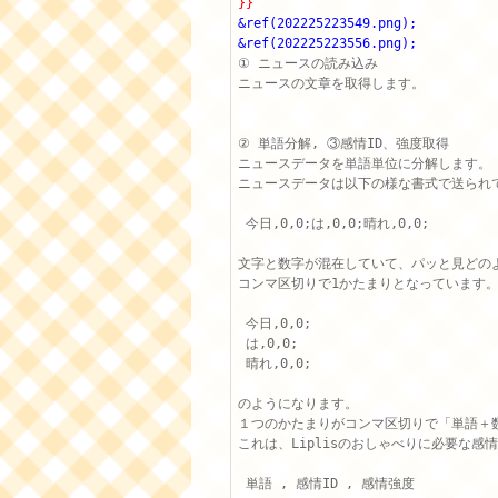
}}
&ref(202225223549.png);
&ref(202225223556.png);
① ニュースの読み込み

ニュースの文章を取得します。

② 単語分解, ③感情ID、強度取得

ニュースデータを単語単位に分解します。

ニュースデータは以下の様な書式で送られて
 今日,0,0;は,0,0;晴れ,0,0;

文字と数字が混在していて、パッと見どのよ
コンマ区切りで1かたまりとなっています。
 今日,0,0;

 は,0,0;

 晴れ,0,0;

のようになります。

１つのかたまりがコンマ区切りで「単語＋数
これは、Liplisのおしゃべりに必要な感
 単語 , 感情ID , 感情強度
