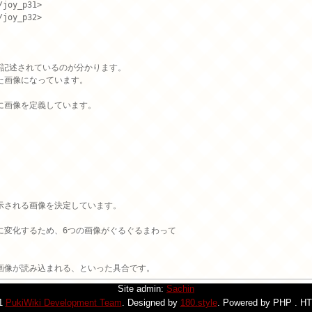
joy_p31>

joy_p32>

記述されているのが分かります。

画像になっています。

画像を定義しています。

される画像を決定しています。

変化するため、6つの画像がぐるぐるまわって

Site admin:
Sachin
21
PukiWiki Development Team
. Designed by
180.style
. Powered by PHP . HT