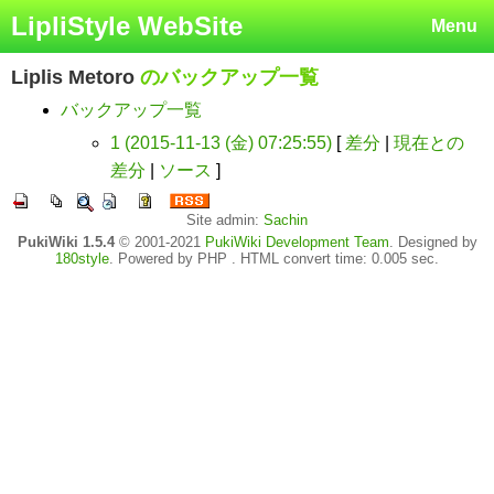
LipliStyle WebSite
Menu
Liplis Metoro
のバックアップ一覧
バックアップ一覧
1 (2015-11-13 (金) 07:25:55)
[
差分
|
現在との
差分
|
ソース
]
Site admin:
Sachin
PukiWiki 1.5.4
© 2001-2021
PukiWiki Development Team
. Designed by
180style
. Powered by PHP . HTML convert time: 0.005 sec.