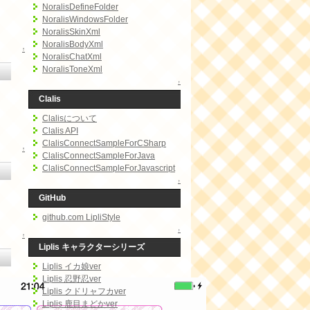
NoralisDefineFolder
NoralisWindowsFolder
NoralisSkinXml
NoralisBodyXml
↑
NoralisChatXml
NoralisToneXml
↑
Clalis
Clalisについて
Clalis API
ClalisConnectSampleForCSharp
↑
ClalisConnectSampleForJava
ClalisConnectSampleForJavascript
↑
GitHub
github.com LipliStyle
↑
↑
Liplis キャラクターシリーズ
Liplis イカ娘ver
Liplis 忍野忍ver
Liplis クドリャフカver
Liplis 鹿目まどかver