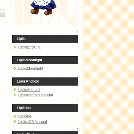
↑
↑
Liplis
Liplisについて
↑
LiplisMoonlight
LiplisMoonlight
↑
LiplisAndroid
LiplisAndroid
LiplisAndroid Manual
↑
LiplisIos
LiplisIos
Liplis iOS Manual
↑