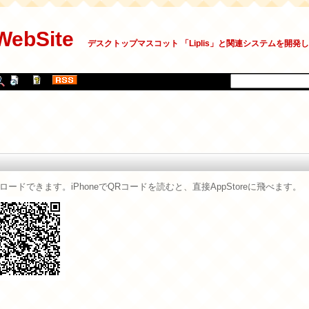
 WebSite
デスクトップマスコット 「Liplis」と関連システムを開発
らダウンロードできます。iPhoneでQRコードを読むと、直接AppStoreに飛べます。