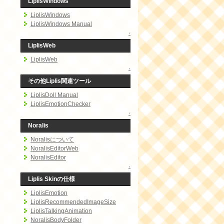
LiplisWindows
LiplisWindows
LiplisWindows Manual
↑
LiplisWeb
LiplisWeb
↑
その他Liplis関連ツール
LiplisDoll Manual
LiplisEmotionChecker
↑
Noralis
Noralisについて
NoralisEditorWeb
NoralisEditor
↑
Liplis Skinの仕様
LiplisEmotion
LiplisRecommendedImageSize
LiplisTalkingAnimation
NoralisBodyFolder