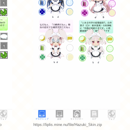
p
https://liplis.mine.nu/file/Hazuki_Skin.zip