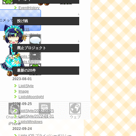
EventHistory
↑
投げ銭
投げ銭
SymbolNode
↑
廃止プロジェクト
Liplis Small
Liplis Metoro
最新の20件
2023-08-01
LipliStyle
Image
LiplisMoonlight
2022-09-25
LipliStyle/2022-09-25
LipliStyle/2022-01-01
LiplisWindows
iPhone
2022-09-24
Liplis iOS プライバシーポリシー