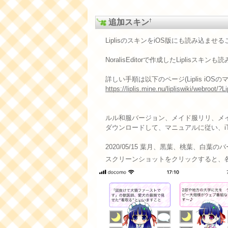
†
追加スキン
LiplisのスキンをiOS版にも読み込ませ
NoralisEditorで作成したLiplisスキ
詳しい手順は以下のページ(Liplis iO
https://liplis.mine.nu/lipliswiki/webroo
ルル和服バージョン、メイド服リリ、メ
ダウンロードして、マニュアルに従い、iT
2020/05/15 葉月、黒葉、桃葉、白葉
スクリーンショットをクリックすると、