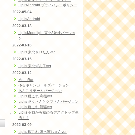
LiplisAndroid プライバシーポリシー
2022-05-04
LiplisAndroid
2022-03-18
LiplisMoonlight 東北3姉妹バージョ
ン
2022-03-16
Liplis 東北きりたんver
2022-03-15
Liplis 東北ずん子ver
2022-03-12
MenuBar
ゆるキャンガールズバージョン
あんこうチームバージョン
Liplis 艦これ 利根ver
Liplis 巫女さんとクマさんバージョン
Liplis 艦これ 龍驤ver
Liplis ゼロから始めるデスクトップ生
↑
活！？
2022-03-09
Liplis 艦これ ほっぽちゃんver