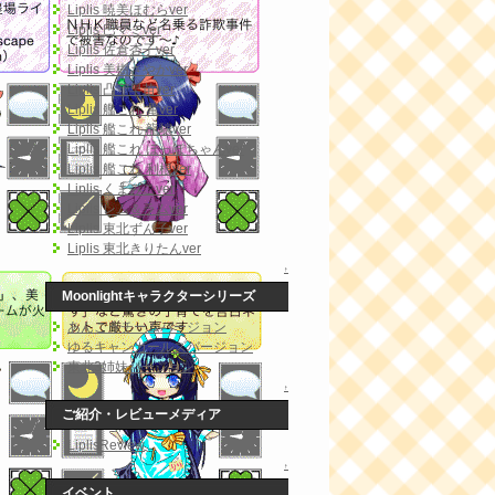
Liplis 暁美ほむらver
Liplis 巴マミver
Liplis 佐倉杏子ver
Liplis 美樹さやかver
Liplis 凸守早苗ver
Liplis 艦これ 電ver
Liplis 艦これ 龍驤ver
Liplis 艦これ ほっぽちゃんver
Liplis 艦これ 利根ver
Liplis くまみこver
Liplis レム＆ラムver
Liplis 東北ずん子ver
Liplis 東北きりたんver
↑
Moonlightキャラクターシリーズ
あんこうチームバージョン
ゆるキャンガールズバージョン
東北3姉妹バージョン
↑
ご紹介・レビューメディア
LiplisReview
↑
イベント