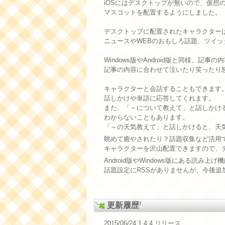
iOSにはデスクトップが無いので、仮想
マスコットを配置するようにしました。
デスクトップに配置されたキャラクター
ニュースやWEBのおもしろ話題、ツイ
Windows版やAndroid版と同様、
記事の内容に合わせて泣いたり笑ったり
キャラクターと会話することもできます
話しかけや単語に応答してくれます。
また、「～について教えて」と話しかけ
わからないこともあります。
「～の天気教えて」と話しかけると、天
眺めて癒やされたり？話題収集など活用
キャラクターを沢山配置できますので、
Android版やWindows版にある読み上
話題設定にRSSがありませんが、今後追
†
更新履歴
2015/06/24 1.4.4 リリース