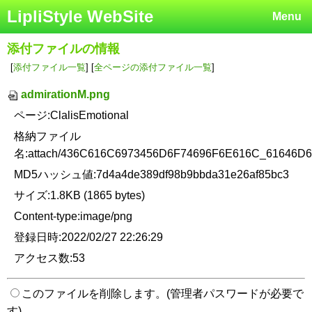
LipliStyle WebSite
Menu
添付ファイルの情報
[
添付ファイル一覧
] [
全ページの添付ファイル一覧
]
admirationM.png
ページ:ClalisEmotional
格納ファイル
名:attach/436C616C6973456D6F74696F6E616C_61646D
MD5ハッシュ値:7d4a4de389df98b9bbda31e26af85bc3
サイズ:1.8KB (1865 bytes)
Content-type:image/png
登録日時:2022/02/27 22:26:29
アクセス数:53
このファイルを削除します。(管理者パスワードが必要で
す)