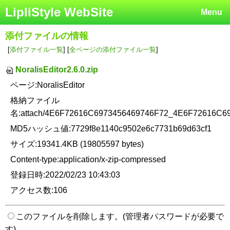
LipliStyle WebSite
Menu
添付ファイルの情報
[
添付ファイル一覧
] [
全ページの添付ファイル一覧
]
NoralisEditor2.6.0.zip
ページ:NoralisEditor
格納ファイル
名:attach/4E6F72616C6973456469746F72_4E6F72616C6
MD5ハッシュ値:7729f8e1140c9502e6c7731b69d63cf1
サイズ:19341.4KB (19805597 bytes)
Content-type:application/x-zip-compressed
登録日時:2022/02/23 10:43:03
アクセス数:106
このファイルを削除します。(管理者パスワードが必要で
す)