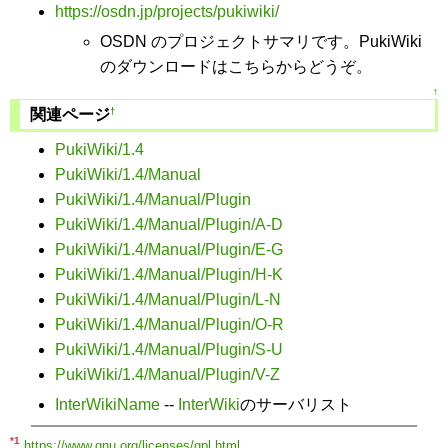
https://osdn.jp/projects/pukiwiki/
OSDN のプロジェクトサマリです。PukiWiki
のダウンロードはこちらからどうぞ。
↑
†
関連ページ
PukiWiki/1.4
PukiWiki/1.4/Manual
PukiWiki/1.4/Manual/Plugin
PukiWiki/1.4/Manual/Plugin/A-D
PukiWiki/1.4/Manual/Plugin/E-G
PukiWiki/1.4/Manual/Plugin/H-K
PukiWiki/1.4/Manual/Plugin/L-N
PukiWiki/1.4/Manual/Plugin/O-R
PukiWiki/1.4/Manual/Plugin/S-U
PukiWiki/1.4/Manual/Plugin/V-Z
InterWikiName
--
InterWiki
のサーバリスト
*1
https://www.gnu.org/licenses/gpl.html