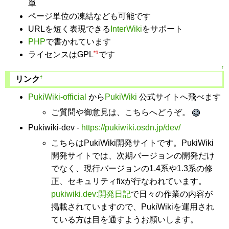
単
ページ単位の凍結なども可能です
URLを短く表現できる
InterWiki
をサポート
PHP
で書かれています
*1
ライセンスはGPL
です
↑
†
リンク
PukiWiki-official
から
PukiWiki
公式サイトへ飛べます
ご質問や御意見は、こちらへどうぞ。
Pukiwiki-dev -
https://pukiwiki.osdn.jp/dev/
こちらはPukiWiki開発サイトです。PukiWiki
開発サイトでは、次期バージョンの開発だけ
でなく、現行バージョンの1.4系や1.3系の修
正、セキュリティfixが行なわれています。
pukiwiki.dev:開発日記
で日々の作業の内容が
掲載されていますので、PukiWikiを運用され
ている方は目を通すようお願いします。