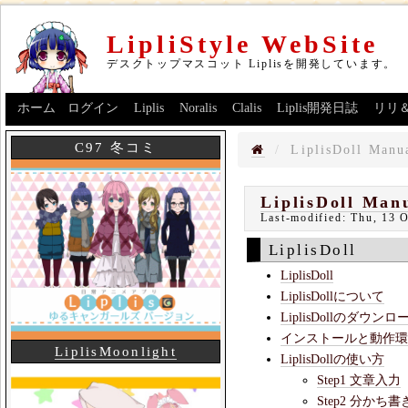
LipliStyle WebSite
デスクトップマスコット Liplisを開発しています。
ホーム
ログイン
Liplis
Noralis
Clalis
Liplis開発日誌
リリ
C97 冬コミ
LiplisDoll Manu
LiplisDoll Man
Last-modified:
Thu, 13 
LiplisDoll
LiplisDoll
LiplisDollについて
LiplisDollのダウンロ
インストールと動作環
LiplisMoonlight
LiplisDollの使い方
Step1 文章入力
Step2 分かち書