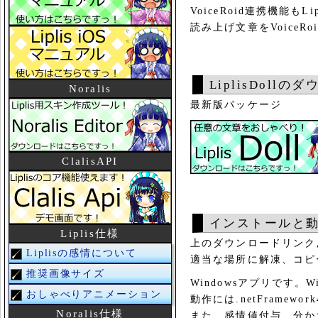
VoiceRoid連携機能も
読み上げ文章をVoice
LiplisDollの
Noralis
最新版パッケージ
ClalisAPI
インストールと
Liplis仕様
上のダウンロードリンクより
Liplisの感情について
適当な場所に解凍、コピ
推奨画像サイズ
Windowsアプリです。W
おしゃべりアニメーション
動作には.netFramewo
Noralis仕様
また、感情値付与、分かち