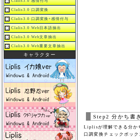
Clalis3.0 感情付与
Clalis3.0 口調変換
Clalis3.0 口調変換+感情付与
Clalis3.0 Web日本語抽出
Clalis3.0 Web文章抽出
Clalis3.0 Web重要文章抽出
キャラクター
Step2 分かち書
Liplisが理解できる
口調変換チェックボック