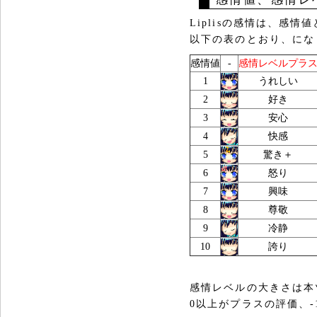
Liplisの感情は、感
以下の表のとおり、にな
感情値
-
感情レベルプラ
1
うれしい
2
好き
3
安心
4
快感
5
驚き＋
6
怒り
7
興味
8
尊敬
9
冷静
10
誇り
感情レベルの大きさは本
0以上がプラスの評価、