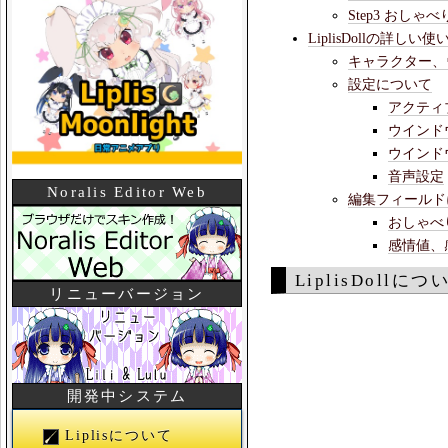
Step3 おしゃ
LiplisDollの詳しい使
キャラクター、
設定について
アクティ
ウインド
ウインド
音声設定
Noralis Editor Web
編集フィールド
おしゃべ
感情値、
LiplisDollにつ
リニューバージョン
開発中システム
Liplisについて