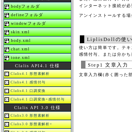
インターネット接続が必
bodyフォルダ
defineフォルダ
アンインストールする場
windowフォルダ
skin.xml
LiplisDollの使
body.xml
使い方は簡単です。テキ
chat.xml
感情付与、または分かち
tone.xml
Step1 文章入力
Clalis API4.1 仕様
Clalis4.1 形態素解析
文章入力欄(赤く囲った
Clalis4.1 感情付与
Clalis4.1 口調変換
Clalis4.1 口調変換+感情付与
Clalis API 3.0 仕様
Clalis3.0 形態素解析
Clalis3.0 形態素解析+