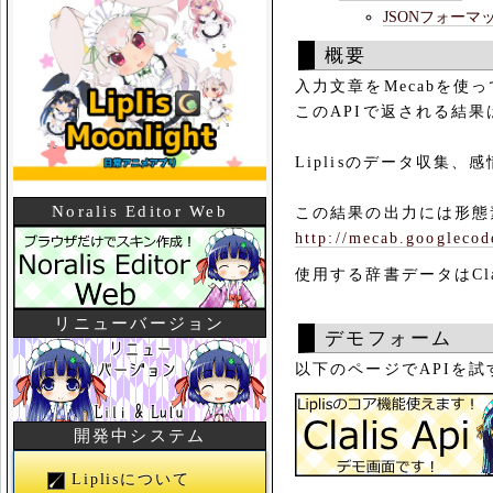
JSONフォーマ
概要
入力文章をMecabを使
このAPIで返される結
Liplisのデータ収集
Noralis Editor Web
この結果の出力には形態
http://mecab.googlecod
使用する辞書データはCl
リニューバージョン
デモフォーム
以下のページでAPIを
開発中システム
Liplisについて