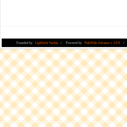
Founded by
LipliStyle Sachin
Powered by
PukiWiki Advance v 2.0.0
.