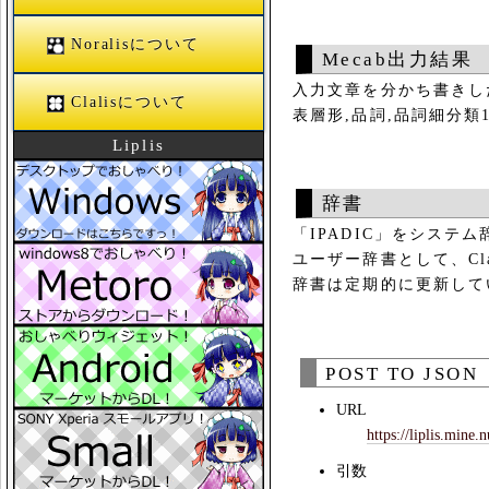
Noralisについて
Mecab出力結果
入力文章を分かち書き
Clalisについて
表層形,品詞,品詞細分類
Liplis
辞書
「IPADIC」をシステ
ユーザー辞書として、Cl
辞書は定期的に更新して
POST TO JSON
URL
https://liplis.mine.
引数