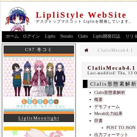
LipliStyle WebSite
デスクトップマスコット Liplisを開発しています。
ホーム
ログイン
Liplis
Noralis
Clalis
Liplis開発日誌
リリ
C97 冬コミ
ClalisMecab4.1
ClalisMecab4.1
Last-modified:
Thu, 13 
Clalis形態素解
Clalis形態素解析
概要
デモフォーム
Mecab出力結果
LiplisMoonlight
辞書
POST TO JSON
出力フォーマット