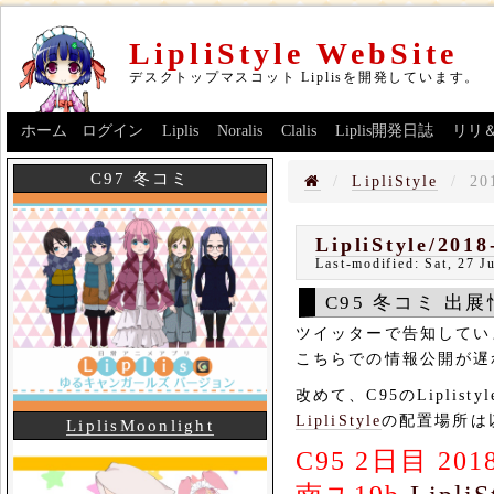
LipliStyle WebSite
デスクトップマスコット Liplisを開発しています。
ホーム
ログイン
Liplis
Noralis
Clalis
Liplis開発日誌
リリ
C97 冬コミ
LipliStyle
20
LipliStyle/2018
Last-modified:
Sat, 27 J
C95 冬コミ 出
ツイッターで告知してい
こちらでの情報公開が遅
改めて、C95のLiplis
LipliStyle
の配置場所は
LiplisMoonlight
C95 2日目 2018