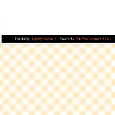
Founded by
LipliStyle Sachin
Powered by
PukiWiki Advance v 2.0.0
.