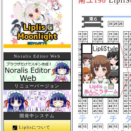
南ユ19b
LipliS
Noralis Editor Web
リニューバージョン
開発中システム
Liplisについて