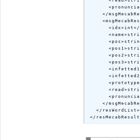
       <read>stri
       <pronuncia
     </msgMecabRe
     <msgMecabRes
       <idx>int</
       <name>stri
       <pos>strin
       <pos1>stri
       <pos2>stri
       <pos3>stri
       <infetted1
       <infetted2
       <prototype
       <read>stri
       <pronuncia
     </msgMecabRe
   </resWordList>
