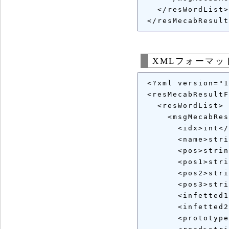
   </resWordList>

XMLフォーマッ
 <?xml version="1
 <resMecabResultF
   <resWordList>

     <msgMecabRes
       <idx>int</
       <name>stri
       <pos>strin
       <pos1>stri
       <pos2>stri
       <pos3>stri
       <infetted1
       <infetted2
       <prototype