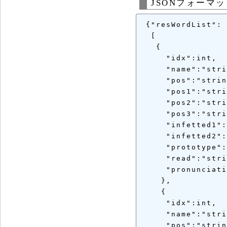
JSONフォーマ
 {"resWordList":

  [

   {

     "idx":int,

     "name":"stri
     "pos":"strin
     "pos1":"stri
     "pos2":"stri
     "pos3":"stri
     "infetted1":
     "infetted2":
     "prototype":
     "read":"stri
     "pronunciati
    },

    {

     "idx":int,

     "name":"stri
     "pos":"strin