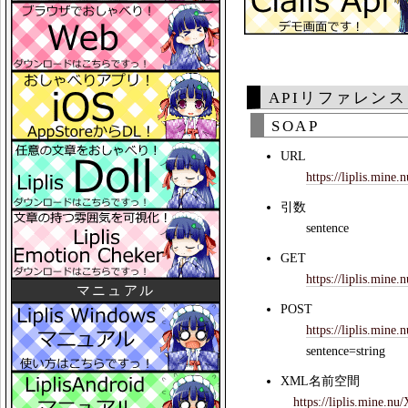
APIリファレンス
SOAP
URL
https://liplis.mine
引数
sentence
GET
https://liplis.mine
マニュアル
POST
https://liplis.mine
sentence=string
XML名前空間
https://liplis.mine.