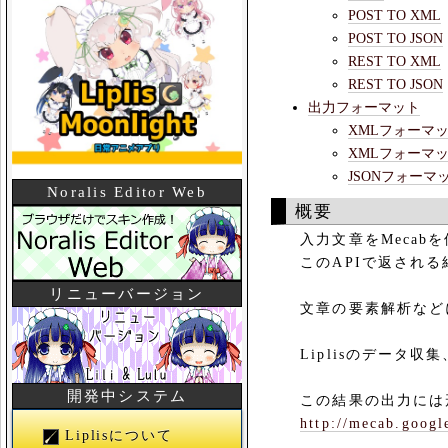
POST TO XML
POST TO JSON
REST TO XML
REST TO JSON
出力フォーマット
XMLフォーマット ht
XMLフォーマ
JSONフォーマ
Noralis Editor Web
概要
入力文章をMecabを
このAPIで返される結
リニューバージョン
文章の要素解析などに
Liplisのデータ収
開発中システム
この結果の出力には形態
http://mecab.googl
Liplisについて