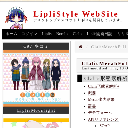
LipliStyle WebSite
デスクトップマスコット Liplisを開発しています。
ホーム
ログイン
Liplis
Noralis
Clalis
Liplis開発日誌
リリ
C97 冬コミ
ClalisMecabFull
ClalisMecabFul
Last-modified:
Thu, 13 
Clalis形態素解析
Clalis形態素解析+
概要
Mecab出力結果
辞書
LiplisMoonlight
デモフォーム
APIリファレンス
SOAP