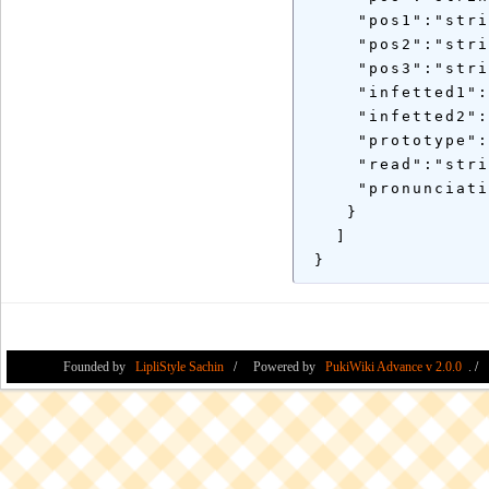
     "pos1":"stri
     "pos2":"stri
     "pos3":"stri
     "infetted1":
     "infetted2":
     "prototype":
     "read":"stri
     "pronunciati
    }

   ]

Founded by
LipliStyle Sachin
Powered by
PukiWiki Advance v 2.0.0
.