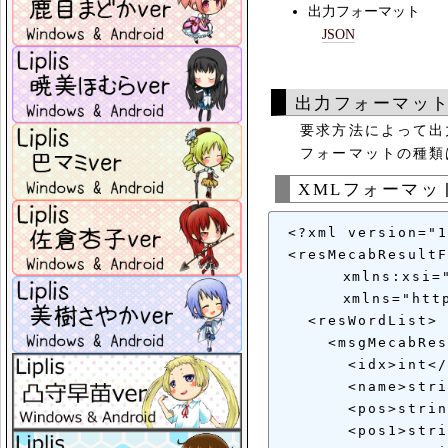
出力フォーマット
JSON
出力フォーマッ
要求方法によって出力
フォーマットの種類は
XMLフォーマッ
 <?xml version="1
 <resMecabResultF
	xmlns:xsi="http://www.w3.org/2001/XMLSchema-instance"

	xmlns="https://liplis.mine.nu/XMLSchema">

   <resWordList>

     <msgMecabRes
       <idx>int</
       <name>stri
       <pos>strin
       <pos1>stri