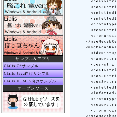
       <pos2>stri
       <pos3>stri
       <infetted1
       <infetted2
       <prototype
       <read>stri
       <pronuncia
     </msgMecabRe
     <msgMecabRes
       <idx>int</
サンプル&アプリ
       <name>stri
       <pos>strin
Clalis C#サンプル
       <pos1>stri
Clalis Java向けサンプル
       <pos2>stri
Clalis HTML5向けサンプル
       <pos3>stri
       <infetted1
オープンソース
       <infetted2
       <prototype
       <read>stri
       <pronuncia
     </msgMecabRe