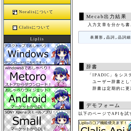
Noralisについて
Mecab出力結果
入力文章を分かち書き
Clalisについて
   表層形,品詞,品詞
Liplis
辞書
「IPADIC」をシス
ユーザー辞書として、C
辞書は定期的に更新
デモフォーム
以下のページでAPIを