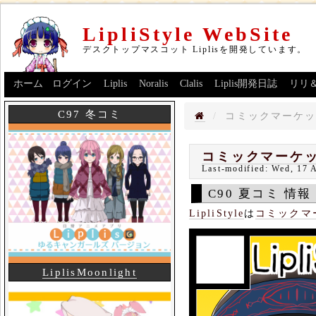
LipliStyle WebSite
デスクトップマスコット Liplisを開発しています。
ホーム
ログイン
Liplis
Noralis
Clalis
Liplis開発日誌
リリ
C97 冬コミ
コミックマーケッ
コミックマーケッ
Last-modified:
Wed, 17 
C90 夏コミ 情報
LipliStyle
は
コミックマ
LiplisMoonlight