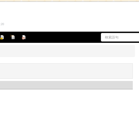
凍
名
ヘ
結
前
ル
変
プ
更