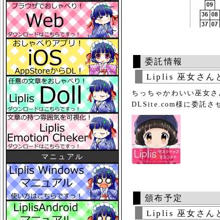
委託情報
Liplis 巫女
ちっちゃかわいい巫女さ
DLSite.com様に委
マニュアル
頒布予定
Liplis 巫女