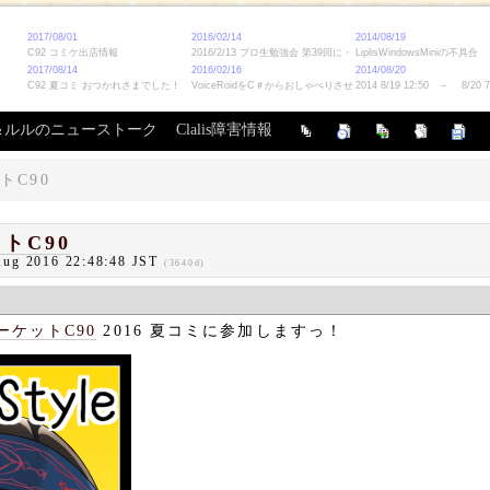
一
最
差
ソ
バ
＆ルルのニューストーク
Clalis障害情報
覧
終
分
ー
ッ
更
ス
ク
新
ア
トC90
ッ
プ
トC90
Aug 2016 22:48:48 JST
(3640d)
ーケットC90
2016 夏コミに参加しますっ！