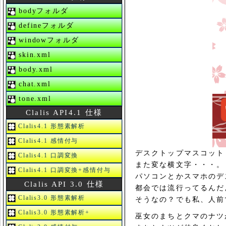
bodyフォルダ
defineフォルダ
windowフォルダ
skin.xml
body.xml
chat.xml
tone.xml
Clalis API4.1 仕様
Clalis4.1 形態素解析
Clalis4.1 感情付与
デスクトップマスコット
Clalis4.1 口調変換
また変な横文字・・・。
Clalis4.1 口調変換+感情付与
パソコンとかスマホのデ
Clalis API 3.0 仕様
都会では流行ってるんだ
Clalis3.0 形態素解析
そうなの？でも私、人前
Clalis3.0 形態素解析+
巫女のまちとクマのナツ