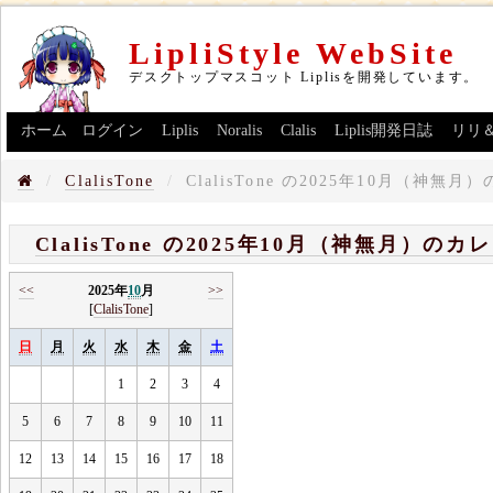
LipliStyle WebSite
デスクトップマスコット Liplisを開発しています。
ホーム
ログイン
Liplis
Noralis
Clalis
Liplis開発日誌
リリ
ClalisTone
ClalisTone の2025年10月（神無
ClalisTone の2025年10月（神無月）のカ
<<
2025年
10
月
>>
[
ClalisTone
]
日
月
火
水
木
金
土
1
2
3
4
5
6
7
8
9
10
11
12
13
14
15
16
17
18