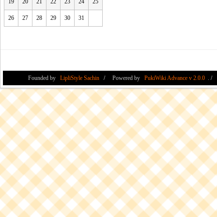
19
20
21
22
23
24
25
26
27
28
29
30
31
Founded by
LipliStyle Sachin
Powered by
PukiWiki Advance v 2.0.0
.